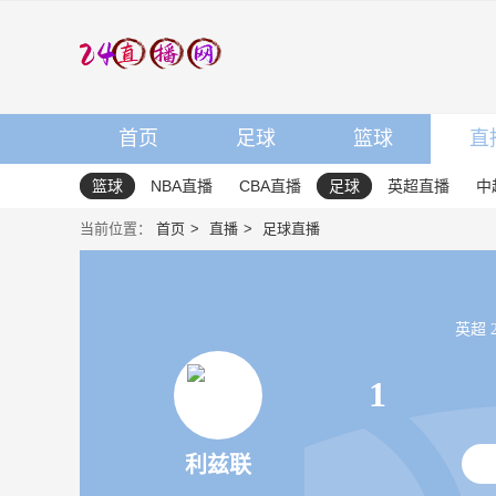
首页
足球
篮球
直
篮球
NBA直播
CBA直播
足球
英超直播
中
当前位置：
首页
直播
足球直播
英超 20
1
利兹联