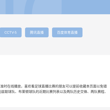
CCTV-5
腾讯直播
百度体育直播
莱顿】准时在线播放，喜欢看足球直播比赛的朋友可以提前收藏本页面以免错
利兹联球队、布莱顿球队的近期比赛列表以及两队历史交锋、两队赛程、