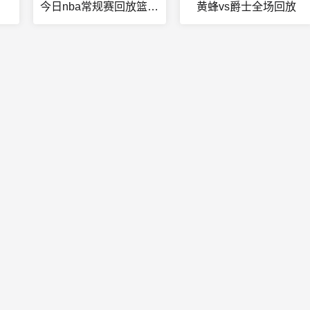
今日nba常规赛回放篮网vs勇士
黄蜂vs爵士全场回放