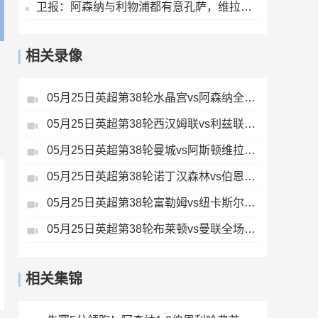
卫报：阿森纳与利物浦都有意孔萨，维拉要价6000万镑
相关录像
05月25日英超第38轮水晶宫vs阿森纳全场录像
05月25日英超第38轮西汉姆联vs利兹联全场录像
05月25日英超第38轮曼城vs阿斯顿维拉全场录像
05月25日英超第38轮诺丁汉森林vs伯恩茅斯全场录像
05月25日英超第38轮富勒姆vs纽卡斯尔联全场录像
05月25日英超第38轮布莱顿vs曼联全场录像
相关集锦