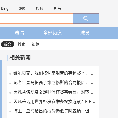
Bing
360
搜狗
神马
赛事
全部频道
球员
综合
搜索
视频
相关新闻
维尔贝克：我们将迎来艰苦的英超赛季，用这类比赛调整状态很有益
记者：皇马提高了维尼修斯的合同报价，老佛爷不想放他免费离队
因凡蒂诺现身女足非洲杯赛事看台，对转播镜头面带笑容挥手致意
因凡蒂诺用世界杯决赛举办权换选票？FIFA声明：相关说法均是假的
博主：皇马给出的报价仍低于阿森纳，但维尼修斯认可前者的诚意