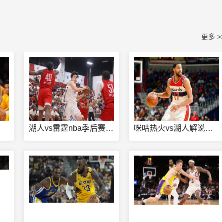
更多 >
湖人vs雷霆nba季后赛全场高清录像
咪咕热火vs湖人解说嘉宾