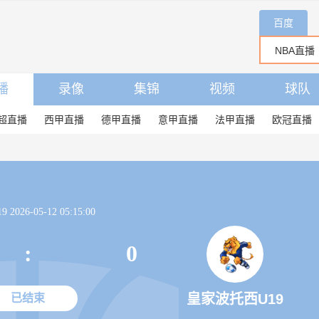
百度
播
录像
集锦
视频
球队
超直播
西甲直播
德甲直播
意甲直播
法甲直播
欧冠直播
2026-05-12 05:15:00
:
0
皇家波托西U19
已结束