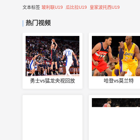
文本标签
玻利联U19
瓜比拉U19
皇家波托西U19
热门视频
勇士vs猛龙央视回放
哈登vs莫兰特