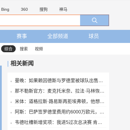
Bing
360
搜狗
神马
赛事
全部频道
球员
综合
搜索
视频
相关新闻
曼晚：如果赖因德斯与罗德里被球队出售，曼城还会再签下两名中场
那不勒斯官方：麦克托米奈、拉法·马林恢复合练
米体：道格拉斯·路易斯再拒埃弗顿，他想留队 但俱乐部尚未敲定
阿斯：巴萨签罗德里费用约6000万欧元，提供4年税前3000万欧合同
韦德吐槽新增奖项：我进5过次总决赛 肯定能拿一两个东决MVP