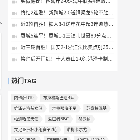
笑傲德比！西海岸2-0送海牛联赛4连败海牛仍垫底西海岸升至第二
终结2连败！新鹏城2-0送铜梁龙5轮不胜37岁姜至鹏破门韦斯利建功
>
近3轮首胜！铁人3-1送申花中超3连败热菲尼奥双响邦本宜裕传射
蓉城5连平！蓉城1-1三镇韦世豪89分点射救主费利佩造点李昂破门
近三轮首胜！国安2-1浙江法比奥点射35岁张稀哲制胜王钰栋送助攻
换帅后开门红！十人泰山1-0海港泽卡制胜于金永扑点海港三球被吹
热门TAG
内卡萨U19
布拉格斯巴达B队
维泽夫洛兹女篮
地拉那海王星
苏奇特佩基
帕迪哈黑天使
爱国者BBC
赫罗纳
女足亚洲杯小组赛第2轮
诺梅卡尔尤