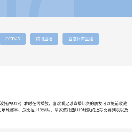
CCTV-5
腾讯直播
百度体育直播
s皇家波托西U19】准时在线播放，喜欢看足球直播比赛的朋友可以提前收藏
足球赛事、瓜比拉U19球队、皇家波托西U19球队的近期比赛列表以及