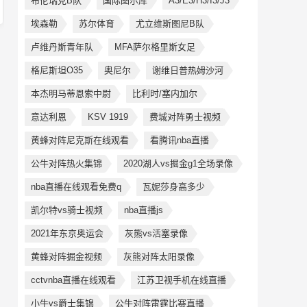
布伦瑞克B队
国际图尔库
A3/E3/H3/I3/J3
埃森勒
苏尔体育
尤立维斯图尼B队
卢维丹斯青年队
MFA萨尔格里斯女足
格尼斯坦O35
奥尼尔
谢维日普热姆沙河
本杰明马蒂恩索中尉
比利时/塞内加尔
意达利恩
KSV 1919
费城对阵勇士视频
黄蜂对阵尼克斯在线观看
看腾讯nba直播
公牛对阵热火集锦
2020湖人vs掘金g1全场录像
nba直播在线观看免费q
瓦妮莎身高多少
凯尔特vs骑士视频
nba直播js
2021年东京奥运会
灰熊vs活塞录像
黄蜂对阵掘金视频
灰熊对阵太阳录像
cctvnba直播在线观看
江苏卫视手机在线直播
小牛vs爵士集锦
公牛对阵雷霆比赛直播