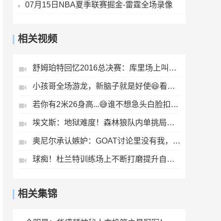
07月15日NBA夏季联赛掘金-雷霆全场录像
相关视频
舒姆珀特回忆2016总决赛：库里场上叫我碧池，克莱真的准备要揍我
小孩哥全场游龙，新脑子就是好使😆看完后：小孩哥你还收徒吗？
若你有2米26身高...😅谁不想急头白脸扣个篮啊？#张子宇
埃文斯：地狱难度！森林狼队内单挑局，三球华子麦丹展示进攻~
奥尼尔承认嫉妒：GOAT讨论里没有我，只有乔丹、詹姆斯和科比
球痴！杜兰特训练场上不断打磨提升自己的篮球技术
相关集锦