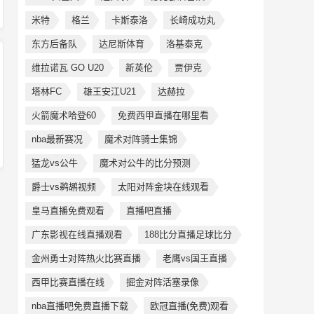
米特
格兰
卡斯泰洛
长崎成功丸
东方后备队
达尼斯体育
洛基泰克
维拉诺瓦 GO U20
新英伦
贾伊克
塔林FC
雄王安江U21
达赫拉
火箭魔术哈登60
免费西甲直播在哪里看
nba最新赛况
魔术对阵骑士集锦
猛龙vs公牛
魔术对公牛的比分预测
爵士vs鹈鹕视频
太阳对阵金块在线观看
皇马直播免费观看
直播吧直播
广东影视在线直播观看
188比分直播足球比分
金州勇士对阵热火比赛直播
老鹰vs国王直播
西甲比赛直播在线
掘金对阵活塞录像
nba直播吧免费直播下载
欧冠直播(免费)观看