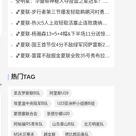
全明星：华盛顿神秘人夺投篮之星冠军！福德夺得三分大赛冠军！
🏀夏联-步行者第三节爆发轻取鹈鹕河村勇辉5+5+12斯劳森22分
🏀夏联-热火5人上双轻取活塞止连败唐纳森20+8+10奥科里27分
🏀夏联-杨瀚森13+5+4帽&下半场11分送惊艳妙传开拓者力克掘金
🏀夏联-国王首节仅4分不敌绿军冈萨雷斯24+10+5塞纳克10+12
🏀夏联-雷霆不敌掘金夏联全败35号秀布拉齐尔32+6马拉14+7+6
热门TAG
>
圣吉罗斯联B队
阿里斯U19
埃里温中央陆军B队
U23亚洲杯小组赛B组
蒙德塞联合会
圣德尔模U20
阿帕福RS青年队
山东泰山B队
北方明星队
MSK贝塞夫
越女联
德比郡后备队