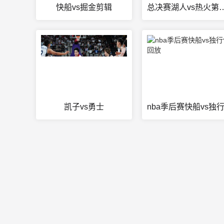
快船vs掘金剪辑
总决赛湖人vs热
凯子vs勇士