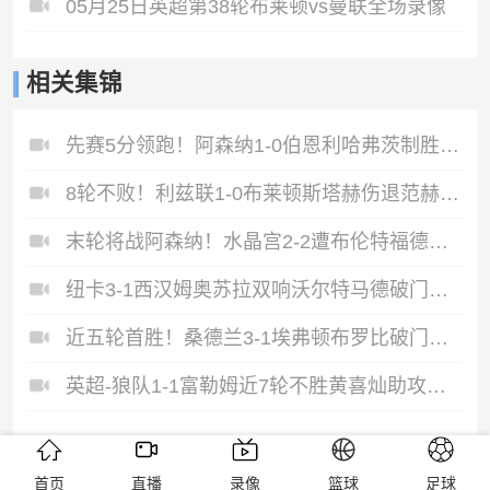
05月25日英超第38轮布莱顿vs曼联全场录像
相关集锦
先赛5分领跑！阿森纳1-0伯恩利哈弗茨制胜+蹬踏染黄萨卡献助攻
8轮不败！利兹联1-0布莱顿斯塔赫伤退范赫克超级失误勒温献绝杀
末轮将战阿森纳！水晶宫2-2遭布伦特福德绝平水晶宫6轮不胜
纽卡3-1西汉姆奥苏拉双响沃尔特马德破门铁锤帮先赛落后热刺2分
近五轮首胜！桑德兰3-1埃弗顿布罗比破门勒费建功太妃糖六轮不胜
英超-狼队1-1富勒姆近7轮不胜黄喜灿助攻马内破门罗宾逊点射扳平
热门TAG
首页
直播
录像
篮球
足球