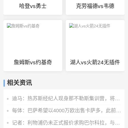
哈登vs勇士
克劳福德vs韦德
詹姆斯vs约基奇
湖人vs火箭24无插件
相关资讯
迪马：热苏斯经纪人现身那不勒斯集训营，将商谈球员转会可能性
每体：巴萨希望以4000万欧出售卡萨多，此前曾拒绝1000多万欧报价
记者：利物浦仍未正式报价求购巴尔科拉，与巴黎要价存在较大差距