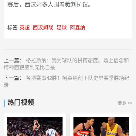
赛后，西汉姆多人围着裁判抗议。
标签
英超
西汉姆联
足球
阿森纳
上一篇：
格拉斯纳：我为球队的拼搏态度、场上信念和
精神面貌感到无比自豪
下一篇：
各项赛事42胜！阿森纳创下队史单赛季胜场纪
录
热门视频
更多 >>