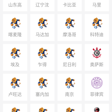
山东高
辽宁沈
卡比亚
马里
速U19
阳三生
塔公牛
U18
U19
喀麦隆
马达加
摩洛哥
科特迪
U18
斯加
U18
瓦U18
U18
埃及
乍得
尼日利
奥萨斯
U18
U18
亚U18
科
卢旺达
塞内加
南京
菲律宾
U18
尔U18
大学