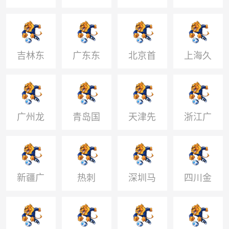
U18
江文旅
州银行
酒U19
U19
U19
吉林东
广东东
北京首
上海久
北虎
阳光
钢U19
事U19
U19
U19
广州龙
青岛国
天津先
浙江广
狮U19
信海天
行者
厦U19
U19
U19
新疆广
热刺
深圳马
四川金
汇U19
U17
可波罗
强U19
U19