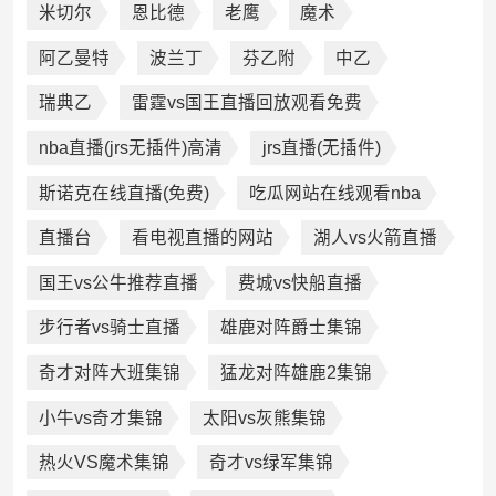
米切尔
恩比德
老鹰
魔术
阿乙曼特
波兰丁
芬乙附
中乙
瑞典乙
雷霆vs国王直播回放观看免费
nba直播(jrs无插件)高清
jrs直播(无插件)
斯诺克在线直播(免费)
吃瓜网站在线观看nba
直播台
看电视直播的网站
湖人vs火箭直播
国王vs公牛推荐直播
费城vs快船直播
步行者vs骑士直播
雄鹿对阵爵士集锦
奇才对阵大班集锦
猛龙对阵雄鹿2集锦
小牛vs奇才集锦
太阳vs灰熊集锦
热火VS魔术集锦
奇才vs绿军集锦