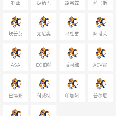
罗亚
瓜纳巴
路易兹
萨马斯
U20
拉市
U20
SC
U20
坎普莫
尤尼奥
马杜雷
阿塔莱
朗
CE
拉青年
亚U20
队
ASA
EC伯特
博阿维
ASV霍
U20
青年队
斯塔青
赫瑙
年队
巴博亚
科威特
印加阿
普尔尼
竞技后
U20
鲁巴后
亚沃尔