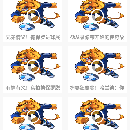
兄弟情义！德保罗进球展
🥲从录像带开始的传奇故
示梅西球衣，卡塞米罗送
事！最早开始拍摄梅西的
上拥抱
人现在离开了~
有情有义！实拍德保罗脱
护妻狂魔😁！哈兰德：你
衣展示梅西10号球衣！吃
靠我女朋友太近了😂
到一张黄牌！