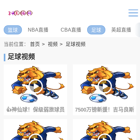
NBA直播
CBA直播
英超直播
篮球
足球
当前位置：
首页
视频
足球视频
足球视频
👍神仙球！保级弱旅球员
7500万镑新援！吉马良斯
65米超远吊射破门轰塌马
身披39号战袍，正式亮相
尔默主场！
酋长球场！