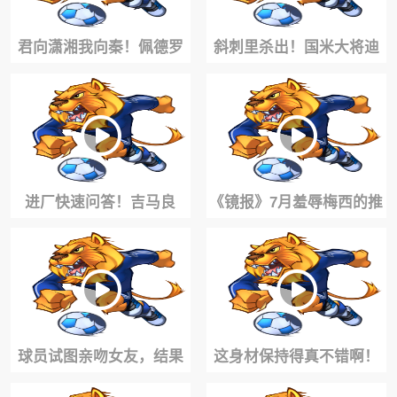
君向潇湘我向秦！佩德罗
斜刺里杀出！国米大将迪
脱口而出库库，随即改口
乌夫一步甩开尤文防线，
为福法纳~
逆足击穿斑马军团
进厂快速问答！吉马良
《镜报》7月羞辱梅西的推
斯：最喜欢的巴西球员是
文至今没有删除引来怒批
小罗，永远是39号~
😡
球员试图亲吻女友，结果
这身材保持得真不错啊！
被晾在一旁😅
40岁拉莫斯在家自律训练