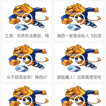
机未果，却拿到了帕夫洛
普尔加世界波死角破门，
维奇等人的签名
引爆马拉卡纳球场
王涛：世界杯决赛前，梅
梅西一家乘坐私人飞机深
西已知道父亲只有不到1个
夜抵达罗萨里奥
月的生命了
从不轻而易举！梅西07
超能魔人！近距离感受哈
年：我把自己关在房间
兰德的恐怖力量~
哭，父亲默默陪伴着我