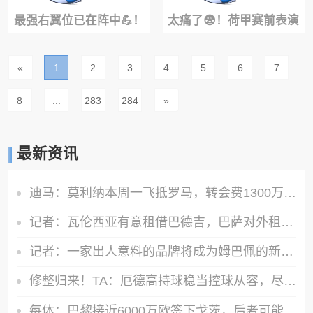
最强右翼位已在阵中💪！
太痛了😨！荷甲赛前表演
国米大将迪乌夫突破直接
翻车，跳伞运动员下落时
«
1
2
3
4
5
6
7
将对手晃倒
撞上广告牌
8
...
283
284
»
最新资讯
迪马：莫利纳本周一飞抵罗马，转会费1300万+400万欧浮动奖金
记者：瓦伦西亚有意租借巴德吉，巴萨对外租球员持开放态度
记者：一家出人意料的品牌将成为姆巴佩的新赞助商，谈判接近达成
修整归来！TA：厄德高持球稳当控球从容，尽显世界杯中的巅峰水准
每体：巴黎接近6000万欧签下戈茨，后者可能比费兰更早加盟