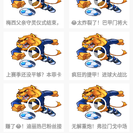
梅西父亲守灵仪式结束，
😂太炸裂了！巴甲门将大
梅西和家人们一起做了最
脚踢空气，直接送超级空
后的告别
门大礼！
上赛季还没平够？本菲卡
疯狂的捷甲！进球大战比
新赛季联赛首战2-2遭升班
尔森胜利5-5特普利斯！
马逼平！
赚了😂！迪丽热巴粉丝接
无解重炮！弗拉门戈中场