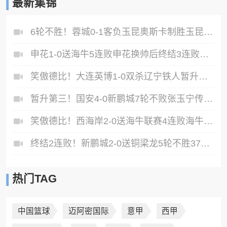
最新集锦
6轮不胜！蓉城0-1客负玉昆奥斯卡制胜玉昆暂第三蓉城全场1射正
申花1-0送海牛5连败申花换帅后终结3连败阿苏埃助攻徐皓阳制胜
笑傲德比！大连英博1-0双杀辽宁铁人暂升第2斯坦丘远射制胜
暂升第三！国安4-0新鹏城7轮不败张玉宁传射达万双响法比奥破门
笑傲德比！西海岸2-0送海牛联赛4连败海牛仍垫底西海岸升至第二
终结2连败！新鹏城2-0送铜梁龙5轮不胜37岁姜至鹏破门韦斯利建功
热门TAG
中国篮球
迈阿密国际
意甲
西甲