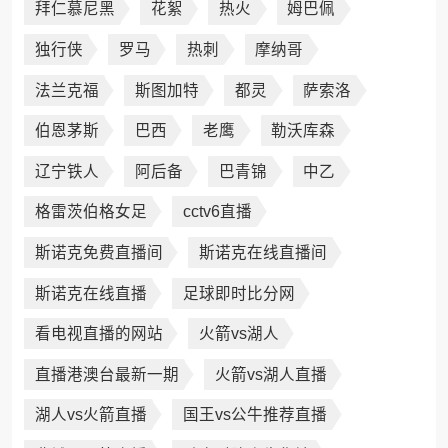
拜仁慕尼黑
花絮
热火
姆巴佩
独行侠
罗马
热刺
摩纳哥
法兰克福
斯图加特
都灵
萨索洛
伯恩茅斯
巴西
老鹰
勒沃库森
辽宁铁人
阿后备
巴青锦
中乙
格雷茨伯格女足
cctv6直播
斯诺克免费直播间
斯诺克在线直播间
斯诺克在线直播
足球即时比分网
看电视直播的网站
火箭vs湖人
直播港澳台最新一期
火箭vs湖人直播
湖人vs火箭直播
国王vs公牛推荐直播