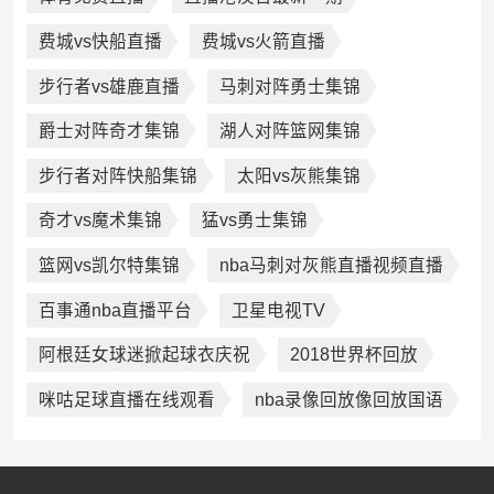
费城vs快船直播
费城vs火箭直播
步行者vs雄鹿直播
马刺对阵勇士集锦
爵士对阵奇才集锦
湖人对阵篮网集锦
步行者对阵快船集锦
太阳vs灰熊集锦
奇才vs魔术集锦
猛vs勇士集锦
篮网vs凯尔特集锦
nba马刺对灰熊直播视频直播
百事通nba直播平台
卫星电视TV
阿根廷女球迷掀起球衣庆祝
2018世界杯回放
咪咕足球直播在线观看
nba录像回放像回放国语