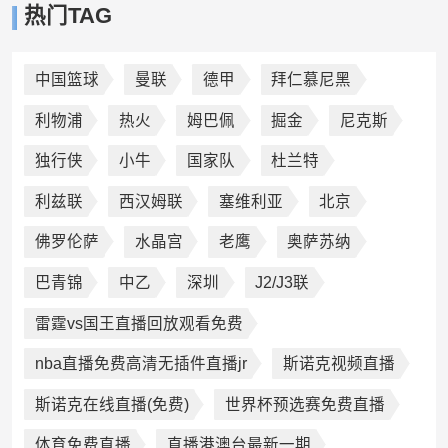
热门TAG
中国篮球
曼联
德甲
拜仁慕尼黑
利物浦
热火
姆巴佩
掘金
尼克斯
独行侠
小牛
国家队
杜兰特
利兹联
西汉姆联
塞维利亚
北京
佛罗伦萨
水晶宫
老鹰
奥萨苏纳
巴青锦
中乙
深圳
J2/J3联
雷霆vs国王直播回放观看免费
nba直播免费高清无插件直播jr
斯诺克视频直播
斯诺克在线直播(免费)
世界杯预选赛免费直播
体育免费直播
直播港澳台最新一期