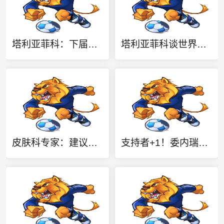
塔利亚菲科：下届世界杯6国联办太疯狂 11/12月踢体能会更充沛
塔利亚菲科谈世界杯：阿根廷场场拼完身心俱疲，决赛场地状况很差
皮肤科专家：建议亚马尔的护肤核心应聚焦于清洁、防护与修护
支持者+1！委内瑞拉足协声明：依然相信因凡蒂诺有能力领导FIFA