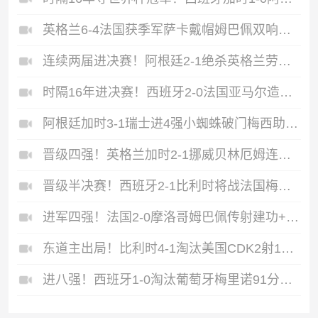
英格兰6-4法国获季军萨卡戴帽姆巴佩双响创纪录奥利塞2助+失良机
连续两届进决赛！阿根廷2-1绝杀英格兰劳塔罗恩佐破门梅西两助攻
时隔16年进决赛！西班牙2-0法国亚马尔造点奥亚萨瓦尔、波罗破门
阿根廷加时3-1瑞士进4强小蜘蛛破门梅西助攻麦卡恩博洛假摔染红
晋级四强！英格兰加时2-1挪威贝林厄姆连场双响谢尔德鲁普破门
晋级半决赛！西班牙2-1比利时将战法国梅里诺替补绝杀拉门斯送礼
进军四强！法国2-0摩洛哥姆巴佩传射建功+失点登贝莱贴地斩
东道主出局！比利时4-1淘汰美国CDK2射1传巴洛贡补时被换下
进八强！西班牙1-0淘汰葡萄牙梅里诺91分钟绝杀41岁C罗最后一舞