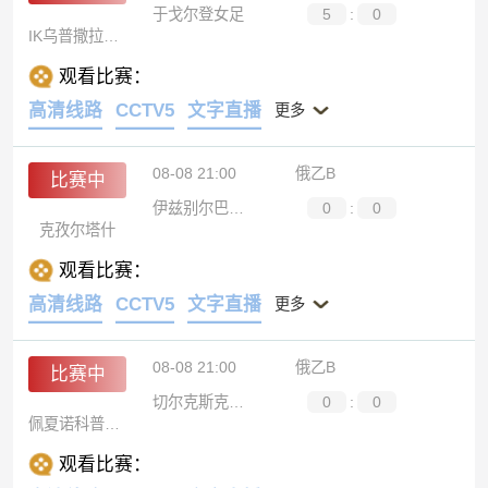
于戈尔登女足
5
:
0
IK乌普撒拉女足
观看比赛：
高清线路
CCTV5
文字直播
更多
08-08 21:00
俄乙B
比赛中
伊兹别尔巴什石油工人
0
:
0
克孜尔塔什
观看比赛：
高清线路
CCTV5
文字直播
更多
08-08 21:00
俄乙B
比赛中
切尔克斯克纳尔特
0
:
0
佩夏诺科普斯科耶海鸥B队
观看比赛：