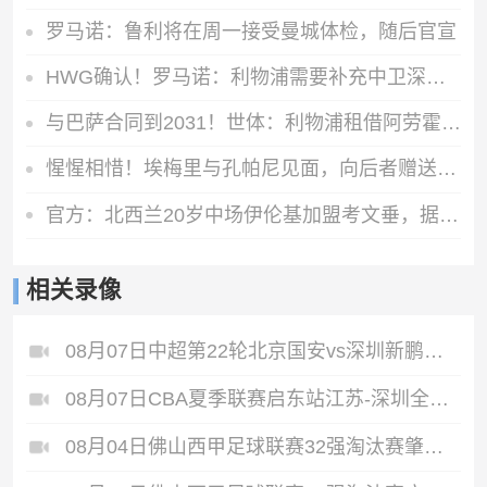
罗马诺：鲁利将在周一接受曼城体检，随后官宣
HWG确认！罗马诺：利物浦需要补充中卫深度，如今出手签下阿劳霍
与巴萨合同到2031！世体：利物浦租借阿劳霍一年，赛季末可选买断
惺惺相惜！埃梅里与孔帕尼见面，向后者赠送礼物
官方：北西兰20岁中场伊伦基加盟考文垂，据悉转会费3000万欧
相关录像
08月07日中超第22轮北京国安vs深圳新鹏城全场录像
08月07日CBA夏季联赛启东站江苏-深圳全场录像
08月04日佛山西甲足球联赛32强淘汰赛肇庆恒骏成VS三七互娱全场录像