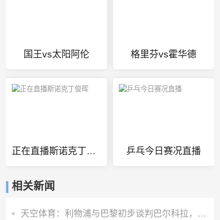
国王vs太阳阿伦
格里芬vs霍华德
正在直播斯诺克丁俊晖
乒乓今日赛况直播
相关新闻
天空体育：利物浦与巴黎初步谈判巴尔科拉，但估值存在巨大差距