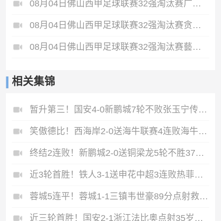
08月04日佛山西甲足球联赛32强淘汰赛广东西南建设VS香港圣徒全场录像
08月04日佛山西甲足球联赛32强淘汰赛贪玩游戏VS美的薪火全场录像
08月04日佛山西甲足球联赛32强淘汰赛藝品高國際VS湛江狂狼·粵辉能源全场录像
相关集锦
暂升第三！国安4-0新鹏城7轮不败张玉宁传射达万双响法比奥破门
笑傲德比！西海岸2-0送海牛联赛4连败海牛仍垫底西海岸升至第二
终结2连败！新鹏城2-0送铜梁龙5轮不胜37岁姜至鹏破门韦斯利建功
近3轮首胜！铁人3-1送申花中超3连败热菲尼奥双响邦本宜裕传射
蓉城5连平！蓉城1-1三镇韦世豪89分点射救主费利佩造点李昂破门
近三轮首胜！国安2-1浙江法比奥点射35岁张稀哲制胜王钰栋送助攻