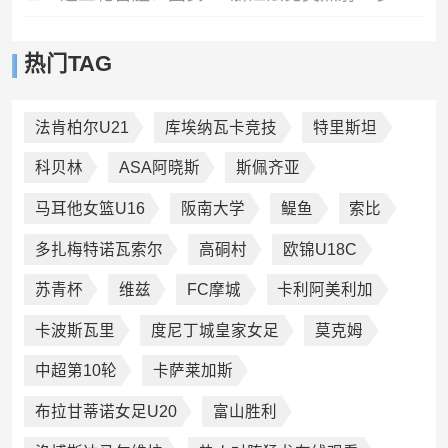
热门TAG
法肯柏尔U21
库埃纳瓦卡竞技
特里斯坦
科贝林
ASA阿晓斯
斯佩齐亚
马耳他女篮U16
阪南大学
鳀鱼
索比
多扎梅特诺瓦索尔
高硐村
欧锦U18C
苏青杯
维兹
FC摩城
卡利阿美利加
卡波斯瓦里
度尼丁城皇家女足
莫克姆
中超第10轮
卡萨莱加斯
布拉甘蒂诺女足U20
富山胜利